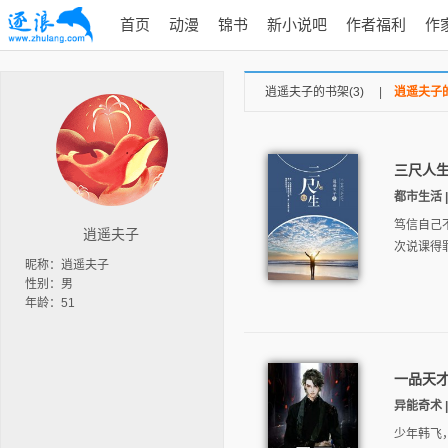
首页
动漫
锦书
新小说吧
作者福利
作
逍遥夫子的书架(3)
|
逍遥夫子的
三尺人
都市生活 |
笃信自己
逍遥夫子
次说课得
昵称：逍遥夫子
性别：男
年龄：51
一品天
异能奇术 |
少年韩飞