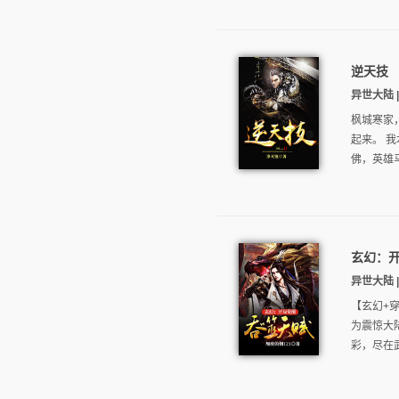
逆天技
异世大陆 
枫城寒家
起来。 
佛，英雄
玄幻：
异世大陆 |
【玄幻+
为震惊大
彩，尽在