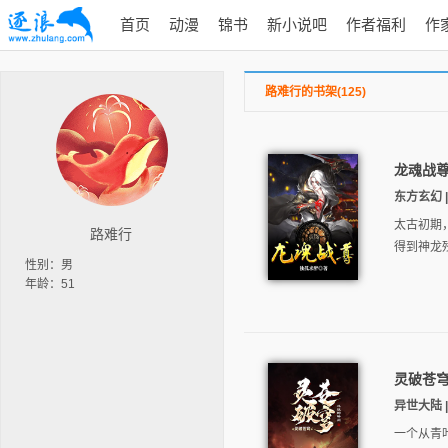
首页
动漫
锦书
新小说吧
作者福利
作
路难行的书架(125)
龙魂战
东方玄幻 |
太古初期
路难行
得到神龙
性别：男
年龄：51
灵破苍
异世大陆 | 
一个从青