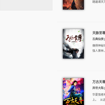
踏遍诸天
天脉至
逐浪小说
古典仙侠 | 
偶得神秘
强人萧林
万古天
异世大陆 |
华夏强者
上。 从