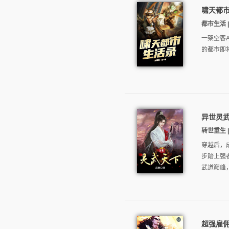
啸天都
都市生活 |
一架空客
的都市即
异世灵
转世重生 |
穿越后，
步踏上强
武道巅峰，
超强雇