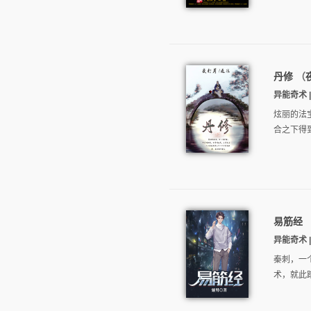
丹修
（
异能奇术 |
炫丽的法
合之下得
易筋经
异能奇术 |
秦刺，一
术，就此