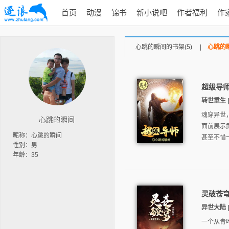
首页
动漫
锦书
新小说吧
作者福利
作
心跳的瞬间的书架(5)
|
心跳的瞬
超级导
转世重生 |
魂穿异世
心跳的瞬间
面前展示
昵称：心跳的瞬间
甚至不惜
性别：男
年龄：35
灵破苍
异世大陆 | 
一个从青