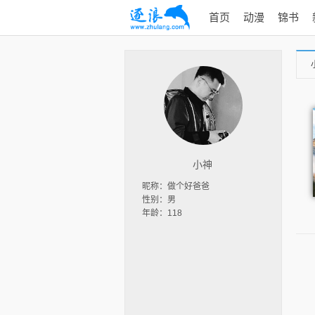
首页
动漫
锦书
小神
昵称：做个好爸爸
性别：男
年龄：118