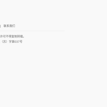
|
联系我们
面许可不得复制转载。
网出证（苏）字第037号
图
列