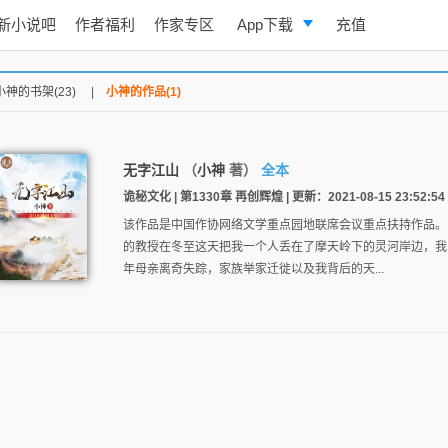
新小说吧
作者福利
作家专区
App下载
充值
逐浪小说
小神的书架(23)
|
小神的作品(1)
写作助手
无字江山
（
小神
著）
全本
诡秘文化 | 第1330章 再创辉煌 | 更新：2021-08-15 23:52:54
该作品是中国作协网络文学重点园地联席会议重点扶持作品。
的教授在冬至这天把我一个人丢在了摩天岭下的灵河岸边，我
年母亲离奇失踪，家族举家迁徙以及我背后的天...