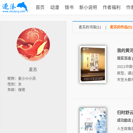
首页
动漫
锦书
新小说吧
作者福利
作
麦苏的书架(1)
|
麦苏的作品(5)
我的黄
现实百态 | 
2021
麦苏
原型，通
昵称：麦小小小苏
市至大都
性别：女
年龄：保密
归时舒
成功励志 | 
人生就像