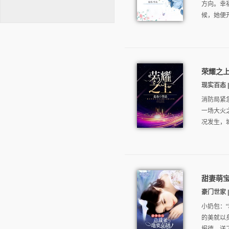
方向。幸
候，她便
荣耀之
逐浪小说
现实百态 | 
消防局紧
一场大火
况发生，
甜妻萌
豪门世家 |
小奶包：
的美就以