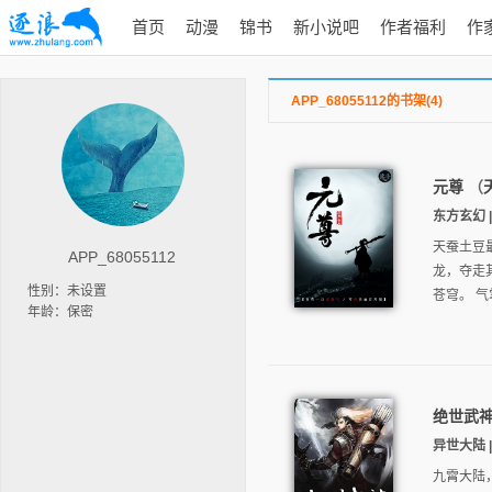
首页
动漫
锦书
新小说吧
作者福利
作
APP_68055112的书架(4)
元尊
（
东方玄幻 | 
天蚕土豆
APP_68055112
龙，夺走
性别：未设置
苍穹。 气
年龄：保密
绝世武
异世大陆 | 
九霄大陆