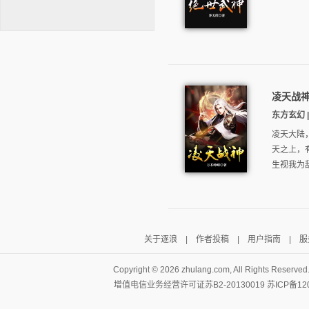
凌天战
逐浪小说
东方玄幻 | 
凌天大陆
天之上，
生视我为敌
关于逐浪
|
作者投稿
|
用户指南
|
服
Copyright ©
2026 zhulang.com, All Rights Reserved
增值电信业务经营许可证苏B2-20130019
苏ICP备12