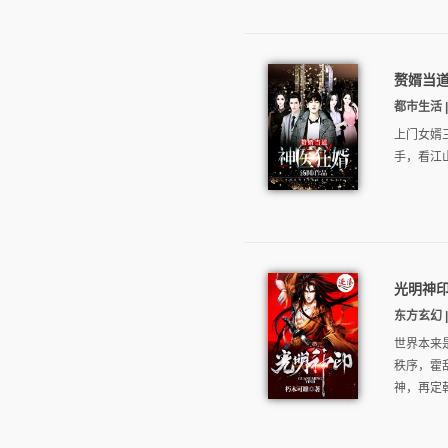
赘婿当
都市生活 |
上门女婿
手，看江
光明神
东方玄幻 |
世界本来
秩序，霍
神，再定