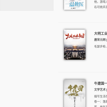
他，游戏
右可统兵
大明工
逐浪小说
唐宋元明 |
毛瑟步枪
牛建国
文学艺术 | 
描写生活
卷一：落