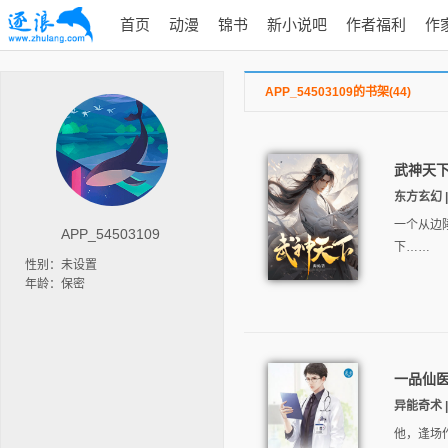
首页
动漫
锦书
新小说吧
作者福利
作
APP_54503109的书架(44)
武神天
东方玄幻 | 
一个从边
APP_54503109
下……
性别：未设置
年龄：保密
一品仙
异能奇术 |
他，逢场