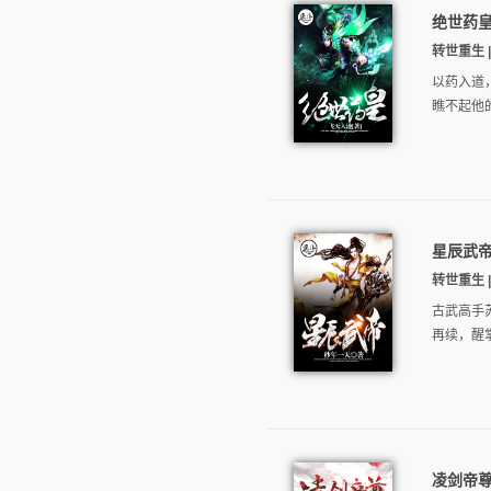
绝世药
转世重生 |
以药入道
瞧不起他
星辰武
转世重生 |
古武高手
再续，醒掌
凌剑帝