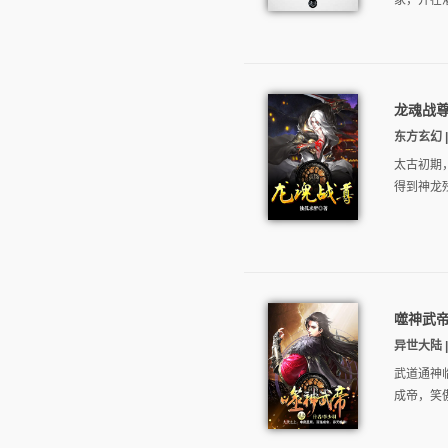
家，并在灌
龙魂战
东方玄幻 |
太古初期
得到神龙
噬神武
异世大陆 |
武道通神
成帝，笑