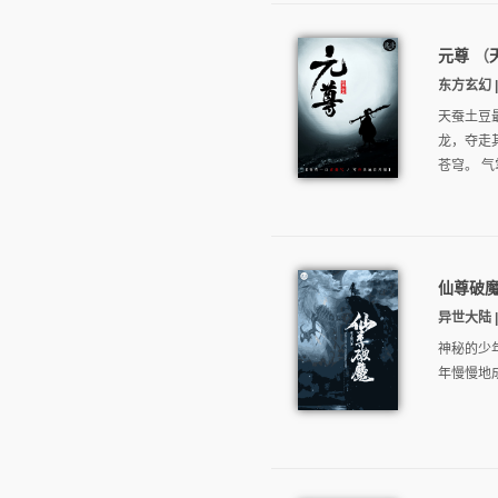
元尊
（
东方玄幻 | 
天蚕土豆
龙，夺走
苍穹。 气
仙尊破
异世大陆 | 
神秘的少
年慢慢地