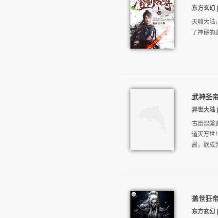
东方玄幻 |
天啸大陆
了神秘的
武神圣
异世大陆 |
古凰涅槃
道灭万世
晨，欲成为
盖世狂
东方玄幻 |