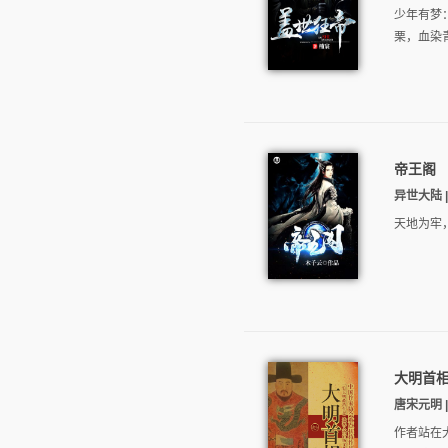
少年有梦
栗，血染
帝王阁
异世大陆 |
天地为牢
大明首
唐宋元明 |
作者站在