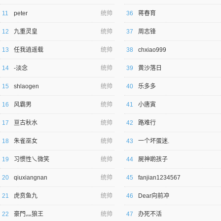
11
peter
统帅
36
蒋春育
12
九重灵皇
统帅
37
周志锋
13
任我逍遥载
统帅
38
chxiao999
14
-淡念
统帅
39
黄沙落日
逐浪小说
15
shlaogen
统帅
40
乐多多
16
风霸男
统帅
41
小唐寅
17
亘古秋水
统帅
42
路难行
18
朱雀巫女
统帅
43
一个坏蛋迷.
19
习惯性乀微笑
统帅
44
屍神啲孩子
20
qiuxiangnan
统帅
45
fanjian1234567
21
虎贲鱼九
统帅
46
Dear向前冲
22
豪門灬狼王
统帅
47
办死不活