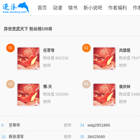
首页
动漫
锦书
新小说吧
作者福利
作
异世灵武天下
粉丝榜108将
01
02
任苍穹
风悠悠
粉丝值 802316
粉丝值 7947
统帅
统帅
05
06
情-天
侯庆林
粉丝值 558299
粉丝值 5486
统帅
统帅
9
圣尊帝
统帅
34
wdg2851866.
10
枫夜漂零
统帅
35
38425690