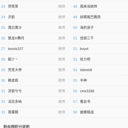
23
弥笑笑
统帅
48
我来当统帅
24
沂航
统帅
49
妖精尾巴路西
25
落日黄沙
统帅
50
海的浪子
26
狼龙Η舞月
统帅
51
佳丽三千
27
leonis337
统帅
52
boyvt
28
毅少丶
统帅
53
给力吧
29
荒芜大帝
统帅
54
lxkmm8
30
赖皮疯
统帅
55
半神
31
凉疯兮兮
统帅
56
cmx3288
32
法拉多纳
统帅
57
看会书
33
夜雾枫
统帅
58
披靡暗战
粉丝榜积分说明