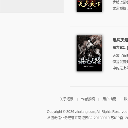
步踏上强
武道巅峰，
混沌天
逐浪小说
东方玄幻 | 
天蒙宇宙
但是混度
中的无上
关于逐浪
|
作者投稿
|
用户指南
|
服
Copyright ©
2026 zhulang.com, All Rights Reserved
增值电信业务经营许可证苏B2-20130019
苏ICP备12