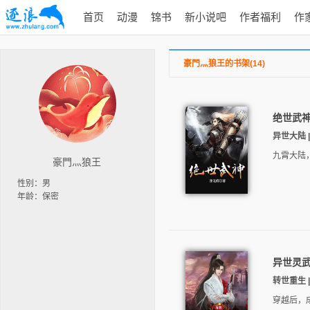
首页
动漫
锦书
新小说吧
作者福利
作
豪門灬狼王的书架(14)
绝世武
异世大陆 | 
九霄大陆
豪門灬狼王
性别：男
年龄：保密
异世灵
转世重生 |
穿越后，