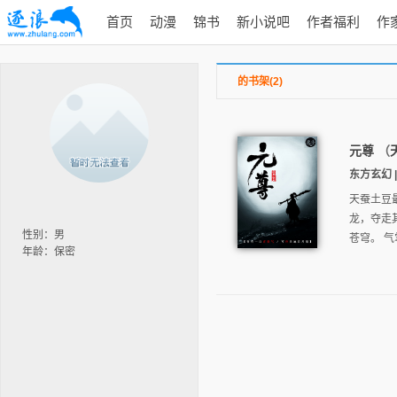
首页
动漫
锦书
新小说吧
作者福利
作
的书架(2)
元尊
（
东方玄幻 | 
天蚕土豆
龙，夺走
性别：男
苍穹。 气
年龄：保密