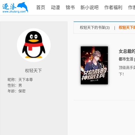
首页
动漫
锦书
新小说吧
作者福利
作
权轻天下的书架(3)
|
权轻天下的
女总裁
都市生活 |
顶级高手
权轻天下
下！
昵称：天下本尊
性别：男
年龄：保密