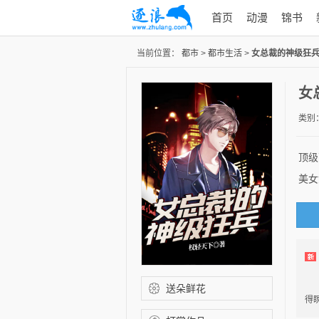
首页
动漫
锦书
当前位置：
都市
>
都市生活
>
女总裁的神级狂
女
类别
顶级
美女
“
送朵鲜花
得