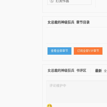
打赏作品
女总裁的神级狂兵 章节目录
逐浪小说
查看全部章节
订阅全部VIP章节
女总裁的神级狂兵 书评区
最新
全