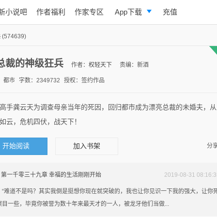
新小说吧
作者福利
作家专区
App下载
充值
逐浪小说
兵
(574639)
写作助手
总裁的神级狂兵
作者：
权轻天下
责编：新酒
：都市
字数：2349732
授权：签约作品
高手龚云天为调查母亲当年的死因，回归都市成为漂亮总裁的未婚夫，从
如云，危机四伏，战天下！
开始阅读
加入书架
分享
第一千零三十九章 幸福的生活刚刚开始
2019-08-31 08:16:3
难道不是吗？其实我倒是挺想你现在就突破的，我也让你见识一下我的强大，让你
瞑目一些，毕竟你被誉为数十年来最天才的一人，被龙牙他们当做...