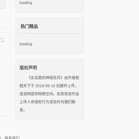
loading
热门精品
loading
版权声明
《女总裁的神级狂兵》由作者
权
轻天下
于 2018-09-10 创建并上传，
逐浪网提供网络空间。如发现该作品
上传人有侵权行为请及时
与我们联
系
。
|
联系我们