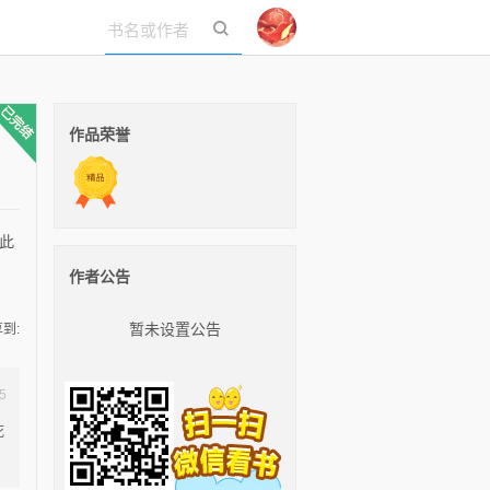
立即登录
作品荣誉
此
作者公告
暂未设置公告
到:
5
死