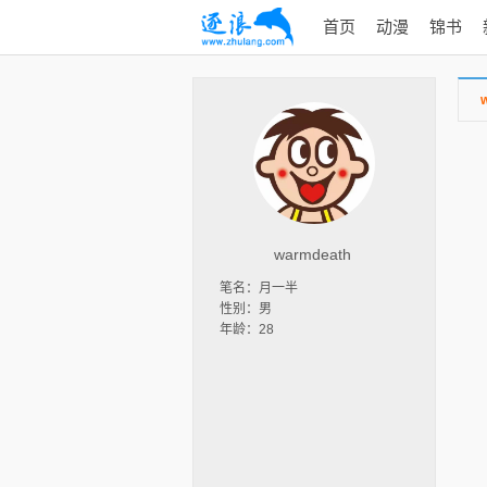
首页
动漫
锦书
warmdeath
笔名：月一半
性别：男
年龄：28