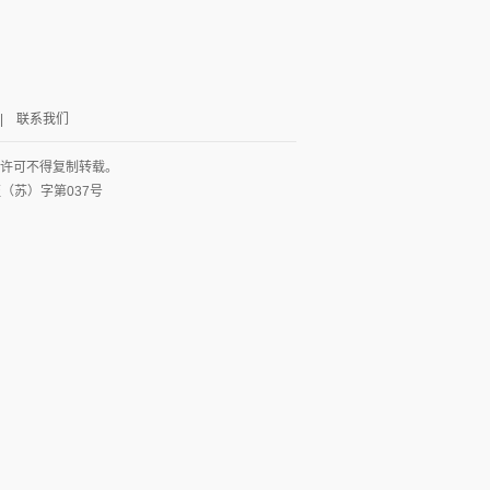
|
联系我们
面许可不得复制转载。
网出证（苏）字第037号
图
列