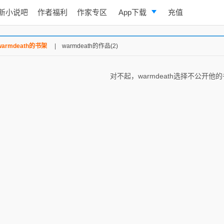
新小说吧
作者福利
作家专区
App下载
充值
逐浪小说
warmdeath的书架
|
warmdeath的作品(2)
写作助手
对不起，warmdeath选择不公开他