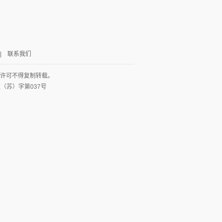
|
联系我们
面许可不得复制转载。
网出证（苏）字第037号
图
列