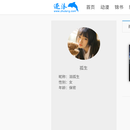
首页
动漫
锦书
孤生
昵称：泪孤生
性别：女
年龄：保密