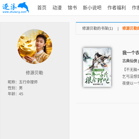
首页
动漫
锦书
新小说吧
作者福利
作
修源贝勒的书架(1)
|
修源贝勒的
我一个
古典仙侠 | 
【不无脑
修源贝勒
乞丐没想
昵称：五行命理师
夜便以一
性别：男
年龄：45