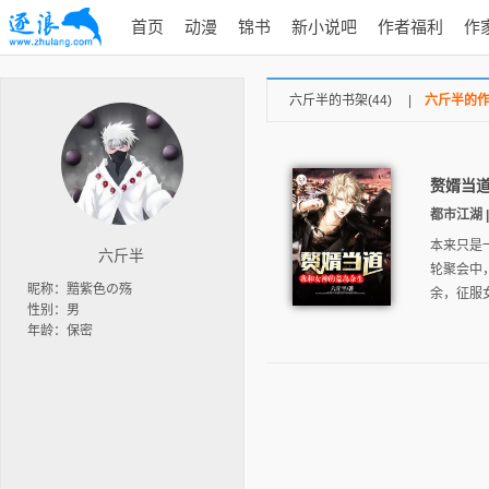
首页
动漫
锦书
新小说吧
作者福利
作
六斤半的书架(44)
|
六斤半的作品
赘婿当
都市江湖 | 
本来只是
六斤半
轮聚会中
昵称：黯紫色の殇
余，征服
性别：男
年龄：保密