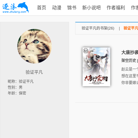
首页
动漫
锦书
新小说吧
作者福利
作
验证平凡的书架(26)
|
验证平凡
大唐抄
架空历史 | 
赵云是一
验证平凡
想在这里
昵称：验证平凡
你非要嫁
性别：男
年龄：保密