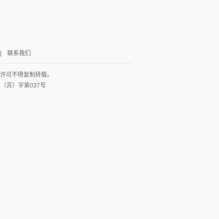
|
联系我们
面许可不得复制转载。
网出证（苏）字第037号
图
列