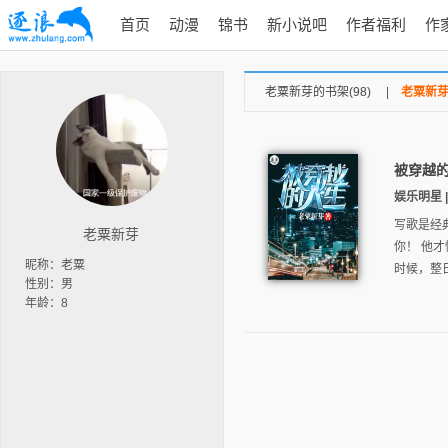
首页
动漫
锦书
新小说吧
作者福利
作
老粟新芽的书架(98)
|
老粟新芽
被穿越
娱乐明星 |
写歌是经
老粟新芽
你！ 他
昵称：老粟
时候，整日
性别：男
年龄：8