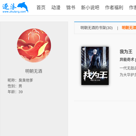
首页
动漫
锦书
新小说吧
作者福利
作
明朝无酒的书架(30)
|
明朝无酒
我为王
异能奇术 | 
一代无敌
明朝无酒
为大华护
昵称：臭臭他爹
性别：男
年龄：39