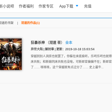
新小说吧
作者福利
作家专区
App下载
充值
逐浪小说
沏道的书架
|
沏道的作品(1)
写作助手
狂暴杀神
（
沏道
著）
全本
异世大陆 | 解封章 | 更新：2019-10-18 15:03:54
穿越到别人洞房也就罢了，你躲在床底偷听，乐呵乐呵也就得
床共枕；和新娘同床共枕也没啥，可新郎官偏偏不在；新郎官
了…… 咳咳咳，这个穿越就有点过分了…… 史上最牛...