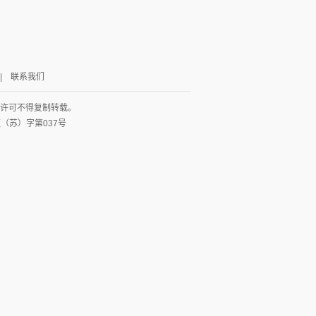
|
联系我们
面许可不得复制转载。
网出证（苏）字第037号
图
列