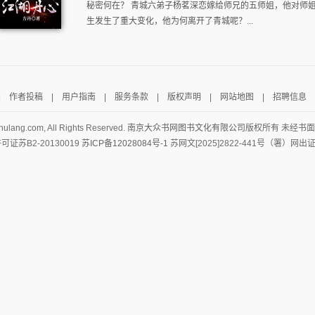
秘密何在？ 青城六弟子杨茗深恋嫁给师兄的五师姐，他对师
生发生了重大变化，他为何离开了青城呢？...
|
作者投稿
|
用户指南
|
服务条款
|
版权声明
|
网站地图
|
招聘信息
hulang.com, All Rights Reserved.
南京大众书网图书文化有限公司
版权所有 未经书
证苏B2-20130019
苏ICP备12028084号-1
苏网文[2025]2822-441号（署）