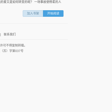
姐的爱又是如何转变的呢？ 一场事故使杨茗的人
加入书架
开始阅读
|
联系我们
面许可不得复制转载。
网出证（苏）字第037号
图
列