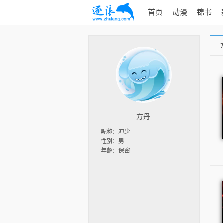
首页
动漫
锦书
方丹
昵称：冲少
性别：男
年龄：保密