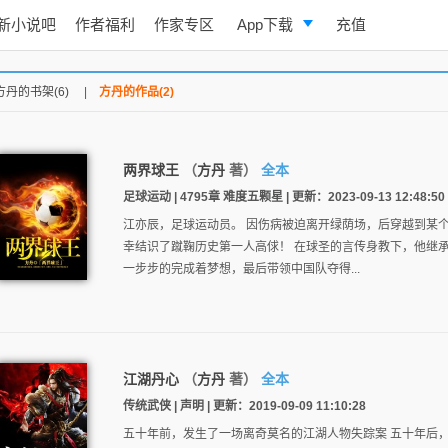
新小说吧
作者福利
作家专区
App下载
充值
逐浪小说
方丹的书架(6)
|
方丹的作品(2)
写作助手
两界球王
（
方丹
著）
全本
足球运动 | 4795章 难度五颗星 | 更新：2023-09-13 12:48:50
江亦辰，足球运动员。 因伤病被迫离开绿荫场，后穿越到某
幸结识了蹴鞠历史第一人高俅！ 在球圣的言传身教下，他继
一步步的完成着梦想，最后带领中国队夺得...
江湖丹心
（
方丹
著）
全本
传统武侠 | 声明 | 更新：2019-09-09 11:10:28
五十年前，发生了一场离奇莫名的江湖人物失踪案 五十年后