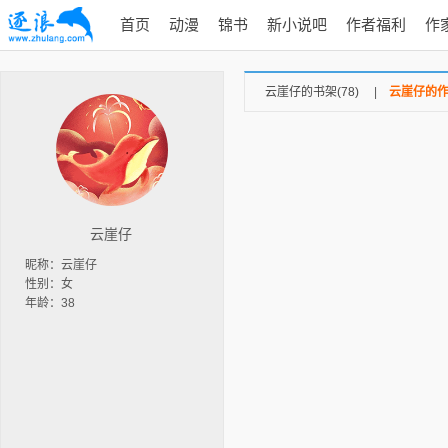
首页
动漫
锦书
新小说吧
作者福利
作
云崖仔的书架(78)
|
云崖仔的作品
云崖仔
昵称：云崖仔
性别：女
年龄：38