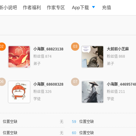
新小说吧
作者福利
作家专区
App下载
充值
逐浪小说
写作助手
02
03
小海豚_68823138
大前前小芝麻
粉丝值 874
粉丝值 868
弟子
弟子
06
07
小海豚_68608328
小海豚_4469574
粉丝值 326
粉丝值 211
学徒
学徒
位置空缺
无
59
位置空缺
位置空缺
无
60
位置空缺