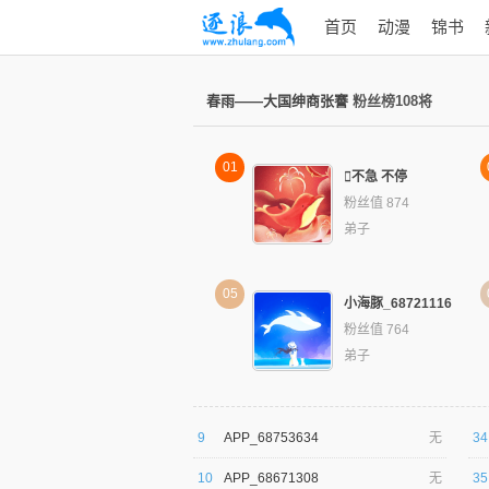
首页
动漫
锦书
春雨——大国绅商张謇
粉丝榜108将
01
不急 不停
粉丝值 874
弟子
05
小海豚_68721116
粉丝值 764
弟子
9
APP_68753634
无
34
10
APP_68671308
无
35