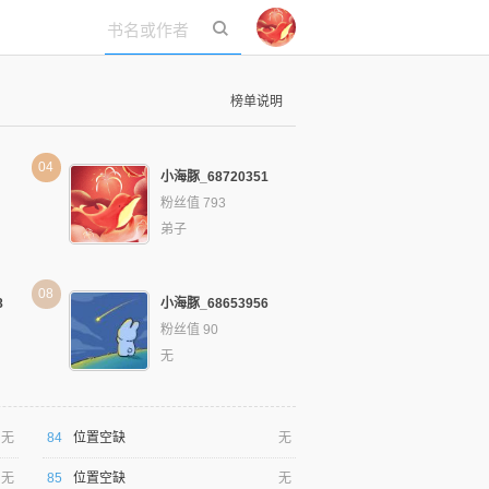
立即登录
榜单说明
04
小海豚_68720351
粉丝值 793
弟子
08
8
小海豚_68653956
粉丝值 90
无
无
84
位置空缺
无
无
85
位置空缺
无