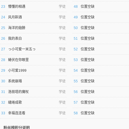
23
懵懂的相遇
学徒
48
位置空缺
24
风月斟酒
学徒
49
位置空缺
25
海洋的翅膀
学徒
50
位置空缺
26
我的表白
学徒
51
位置空缺
27
っ小可爱一米五っ
学徒
52
位置空缺
28
蜷伏在你眼里
学徒
53
位置空缺
29
小可爱1999
学徒
54
位置空缺
30
系统崩塌
学徒
55
位置空缺
31
洛丽塔的魔杖
学徒
56
位置空缺
32
缱绻成歌
学徒
57
位置空缺
33
幸福连连看
学徒
58
位置空缺
粉丝榜积分说明