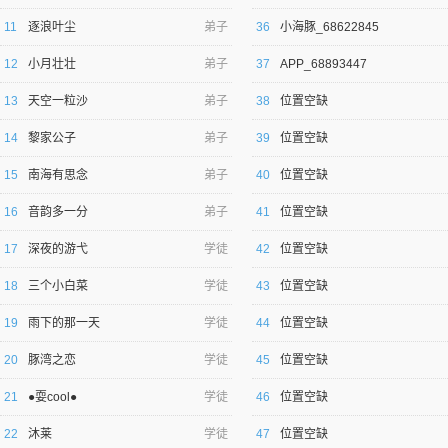
11
逐浪叶尘
弟子
36
小海豚_68622845
12
小月壮壮
弟子
37
APP_68893447
13
天空一粒沙
弟子
38
位置空缺
14
黎家公子
弟子
39
位置空缺
逐浪小说
15
南海有思念
弟子
40
位置空缺
16
音韵多一分
弟子
41
位置空缺
17
深夜的游弋
学徒
42
位置空缺
18
三个小白菜
学徒
43
位置空缺
19
雨下的那一天
学徒
44
位置空缺
20
豚湾之恋
学徒
45
位置空缺
21
●耍cool●
学徒
46
位置空缺
22
沐莱
学徒
47
位置空缺