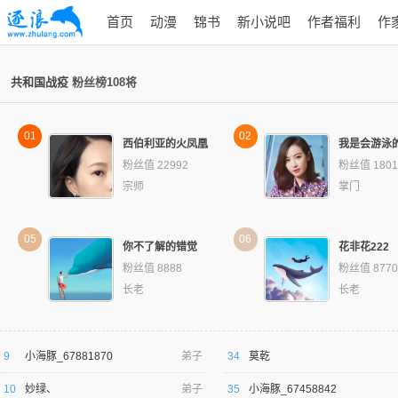
首页
动漫
锦书
新小说吧
作者福利
作
共和国战疫
粉丝榜108将
01
02
西伯利亚的火凤凰
我是会游泳
粉丝值 22992
粉丝值 1801
宗师
掌门
05
06
你不了解的错觉
花非花222
粉丝值 8888
粉丝值 8770
长老
长老
9
小海豚_67881870
弟子
34
莫乾
10
妙绿、
弟子
35
小海豚_67458842