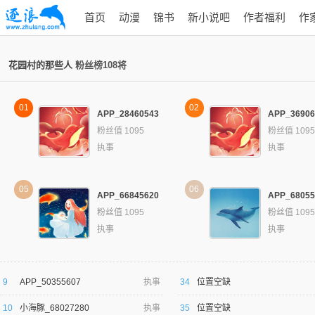
首页
动漫
锦书
新小说吧
作者福利
作
花园村的那些人
粉丝榜108将
01
02
APP_28460543
APP_36906
粉丝值 1095
粉丝值 1095
执事
执事
05
06
APP_66845620
APP_68055
粉丝值 1095
粉丝值 1095
执事
执事
9
APP_50355607
执事
34
位置空缺
10
小海豚_68027280
执事
35
位置空缺