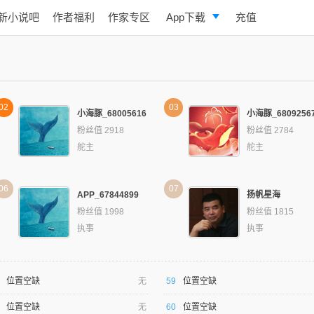
新小说吧
作者福利
作家专区
App下载
充值
逐浪小说
写作助手
02
03
小海豚_68005616
小海豚_6809256
粉丝值 2918
粉丝值 2784
舵主
舵主
06
07
APP_67844899
扬帆星海
粉丝值 1998
粉丝值 1815
执事
执事
位置空缺
无
59
位置空缺
位置空缺
无
60
位置空缺