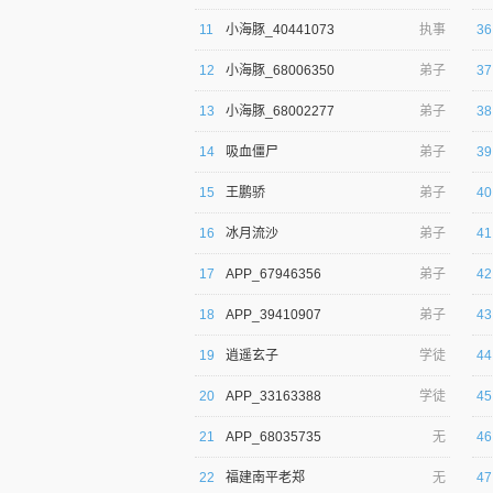
11
小海豚_40441073
执事
36
12
小海豚_68006350
弟子
37
13
小海豚_68002277
弟子
38
14
吸血僵尸
弟子
39
逐浪小说
15
王鹏骄
弟子
40
16
冰月流沙
弟子
41
17
APP_67946356
弟子
42
18
APP_39410907
弟子
43
19
逍遥玄子
学徒
44
20
APP_33163388
学徒
45
21
APP_68035735
无
46
22
福建南平老郑
无
47