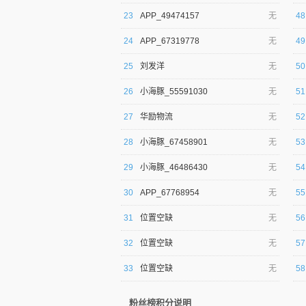
23
APP_49474157
无
48
24
APP_67319778
无
49
25
刘发洋
无
50
26
小海豚_55591030
无
51
27
华励物流
无
52
28
小海豚_67458901
无
53
29
小海豚_46486430
无
54
30
APP_67768954
无
55
31
位置空缺
无
56
32
位置空缺
无
57
33
位置空缺
无
58
粉丝榜积分说明