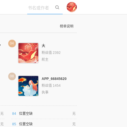
立即登录
榜单说明
04
7
大
粉丝值 2392
舵主
08
APP_66845620
粉丝值 1454
执事
无
84
位置空缺
无
无
85
位置空缺
无