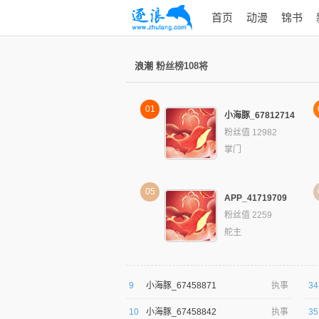
首页
动漫
锦书
浪潮
粉丝榜108将
01
小海豚_67812714
粉丝值 12982
掌门
05
APP_41719709
粉丝值 2259
舵主
9
小海豚_67458871
执事
34
10
小海豚_67458842
执事
35