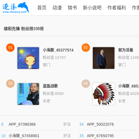
首页
动漫
锦书
新小说吧
作者福利
作
维和先锋
粉丝榜108将
01
02
小海豚_45377574
就为活着
粉丝值 15797
粉丝值 1249
掌门
掌门
05
06
蓝盔战歌
小海豚_6853
粉丝值 8589
粉丝值 8428
长老
长老
9
APP_67390366
护法
34
APP_50022076
10
小海豚_67458901
护法
35
APP_67650795