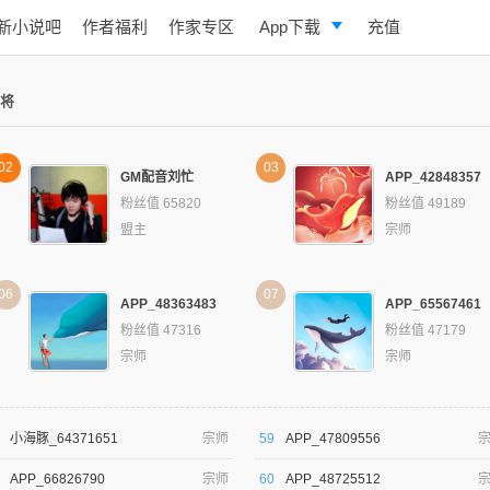
新小说吧
作者福利
作家专区
App下载
充值
逐浪小说
8将
写作助手
02
03
GM配音刘忙
APP_42848357
粉丝值 65820
粉丝值 49189
盟主
宗师
06
07
APP_48363483
APP_65567461
粉丝值 47316
粉丝值 47179
宗师
宗师
小海豚_64371651
宗师
59
APP_47809556
APP_66826790
宗师
60
APP_48725512