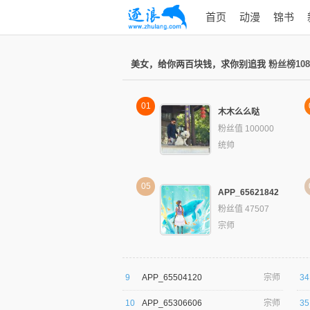
首页
动漫
锦书
美女，给你两百块钱，求你别追我
粉丝榜10
01
木木么么哒
粉丝值 100000
统帅
05
APP_65621842
粉丝值 47507
宗师
9
APP_65504120
宗师
34
10
APP_65306606
宗师
35