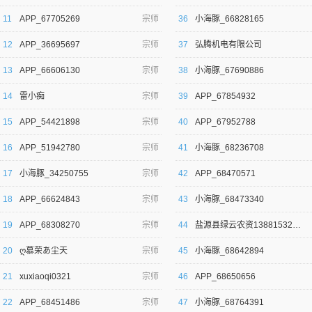
11
APP_67705269
宗师
36
小海豚_66828165
12
APP_36695697
宗师
37
弘腾机电有限公司
13
APP_66606130
宗师
38
小海豚_67690886
14
雷小痴
宗师
39
APP_67854932
逐浪小说
15
APP_54421898
宗师
40
APP_67952788
16
APP_51942780
宗师
41
小海豚_68236708
17
小海豚_34250755
宗师
42
APP_68470571
18
APP_66624843
宗师
43
小海豚_68473340
19
APP_68308270
宗师
44
盐源县绿云农资13881532249
20
ღ慕荣あ尘天
宗师
45
小海豚_68642894
21
xuxiaoqi0321
宗师
46
APP_68650656
22
APP_68451486
宗师
47
小海豚_68764391