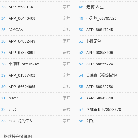
23
APP_55311347
宗师
48
无 悔 人 生
24
APP_66446468
宗师
49
小海豚_68795323
25
JJMCAA
宗师
50
APP_68817345
26
APP_64832449
宗师
51
心静无尘
27
APP_67358091
宗师
52
APP_68853906
28
小海豚_58576745
宗师
53
APP_68855224
29
APP_61387402
宗师
54
美瑞泰（福砼装饰）
30
APP_66604865
宗师
55
APP_68922756
31
Mattin
宗师
56
APP_68945540
32
淮弟
宗师
57
李林軍15973523378
33
mike-龙的传人
宗师
58
剑飞
粉丝榜积分说明