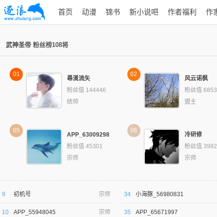
首页
动漫
锦书
新小说吧
作者福利
作
武神圣帝
粉丝榜108将
01
02
尋漞流矢
风云诺枫
粉丝值 144446
粉丝值 6853
统帅
盟主
05
06
APP_63009298
冷研修
粉丝值 45301
粉丝值 3982
宗师
宗师
9
初机号
宗师
34
小海豚_56980831
10
APP_55948045
宗师
35
APP_65671997