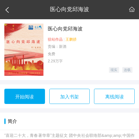

医心向党邱海波

医心向党邱海波
驻站作品
|
王鹏骄
责编：新酒
免费
2.29万字
现实
连载
开始阅读
加入书架
离线阅读
简介
“喜迎二十大，青春著华章”主题征文 团中央社会联络部&amp;amp;中国作