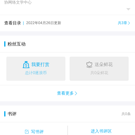
协网络文学中心

查看目录
|
2022年04月26日更新
共3章

粉丝互动


我要打赏
送朵鲜花
总计0逐浪币
共0朵鲜花
查看更多

书评
共0条

进入书评区
写书评