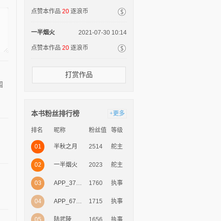
点赞本作品
20
逐浪币
一半烟火
2021-07-30 10:14
点赞本作品
20
逐浪币
打赏作品
围
本书粉丝排行榜
+更多
排名
昵称
粉丝值
等级
01
2514
舵主
半秋之月
02
2023
舵主
一半烟火
03
1760
执事
APP_37881674
04
1715
执事
APP_67211701
05
1656
执事
陆武陵