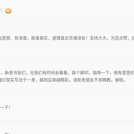
3：
有思想、有深度，故事真实，道理直达灵魂深处！支持大大，为您点赞，
启了，新老书友们，兄弟们有时间去看看，踩个脚印，指导一下，很有意思
魔幻现实写法于一身，越到后来越精彩。请新老朋友不吝赐教。谢啦。
一下！