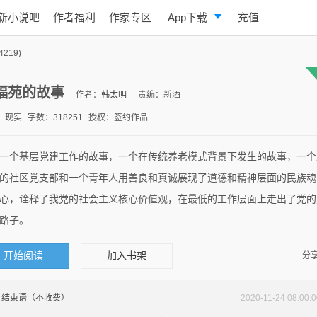
新小说吧
作者福利
作家专区
App下载
充值
逐浪小说
4219)
写作助手
福苑的故事
作者：
韩太明
责编：新酒
：现实
字数：318251
授权：签约作品
一个基层党建工作的故事，一个在传统养老模式背景下发生的故事，一个
的社区党支部和一个青年人用善良和真诚展现了道德和精神层面的民族魂
心，诠释了我党的社会主义核心价值观，在最低的工作层面上走出了党的
路子。
开始阅读
加入书架
分享
结束语（不收费）
2020-11-24 08:00:0