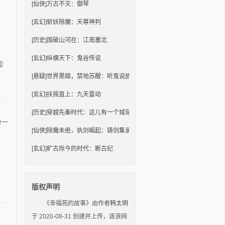
[仙侠]
万古不灭：御琴
[玄幻]
斩妖除魔：天尊神判
[历史]
国破山河在：江南塞北
[玄幻]
纵横天下：鬼谷传说
加
[悬疑]
世界黑暗，禁地苏醒：听鬼说故事
[玄幻]
扶摇直上：九天雷动
[历史]
穿越先秦时代：这儿有一个城穿
的一
[仙侠]
除魔未绝，执剑崛起：铸剑集录
[玄幻]
旷古烁今的时代：断古纪
版权声明
《幸福苑的故事》由作者
韩太明
于 2020-08-31 创建并上传，逐浪网