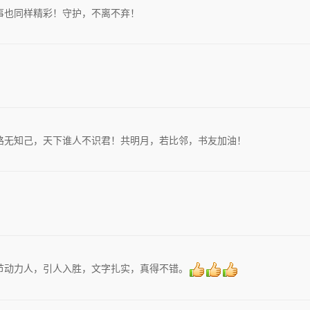
事也同样精彩！守护，不离不弃！
路无知己，天下谁人不识君！共明月，若比邻，书友加油！
节动力人，引人入胜，文字扎实，真得不错。