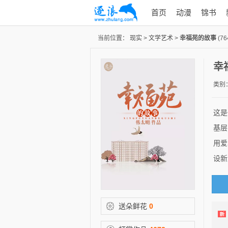
首页
动漫
锦书
当前位置：
现实
>
文学艺术
>
幸福苑的故事
(76
幸
类别
这是
基层
用爱
设新
送朵鲜花
0