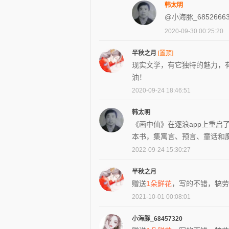
韩太明
@小海豚_6852666
2020-09-30 00:25:20
半秋之月
[置顶]
现实文学，有它独特的魅力，
油！
2020-09-24 18:46:51
韩太明
《画中仙》在逐浪app上重
本书，集寓言、预言、童话和
2022-09-24 15:30:27
半秋之月
赠送
1朵鲜花
，写的不错，犒劳
2021-10-01 00:08:01
小海豚_68457320