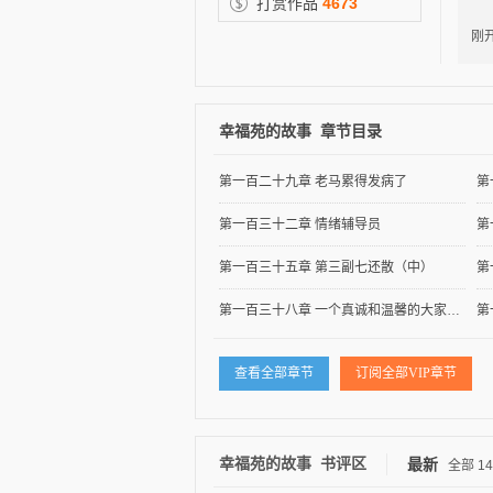
打赏作品
4673
结
刚
幸福苑的故事 章节目录
逐浪小说
第一百二十九章 老马累得发病了
第
第一百三十二章 情绪辅导员
第一百三十五章 第三副七还散（中）
第
第一百三十八章 一个真诚和温馨的大家庭（中）
查看全部章节
订阅全部VIP章节
幸福苑的故事 书评区
最新
全部
14