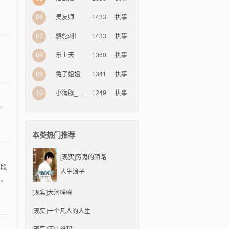
06
1433
执事
吴友师
07
1433
执事
骆驼刺！
08
1360
执事
乐上天
09
1341
执事
兔子姐姐
10
1249
执事
小海豚_68457320
十
本类热门推荐
[现实]
穷鬼的陌路
段
人生浪子
，
[现实]
大河峥嵘
[现实]
一个凡人的人生