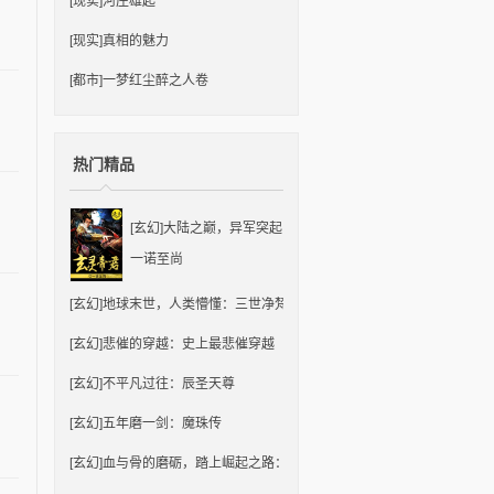
[现实]
河庄雄起
[现实]
真相的魅力
[都市]
一梦红尘醉之人卷
热门精品
[玄幻]
大陆之巅，异军突起：玄灵帝君
一诺至尚
[玄幻]
地球末世，人类懵懂：三世净梵
[玄幻]
悲催的穿越：史上最悲催穿越
[玄幻]
不平凡过往：辰圣天尊
[玄幻]
五年磨一剑：魔珠传
[玄幻]
血与骨的磨砺，踏上崛起之路：绝世帝君