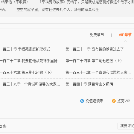
束语（不收费） 《幸福苑的故事》完结了，只是我总是感觉好像这个故事才
开始。 空空的屋子里，没有住进去几个人，其他的家具和生...
免费章节
|
VIP章节
一百三十章 幸福苑家庭护理模式
第一百三十一章 高有德的爹昏过去了
第一百三十三章 我要把他从死神手里抢回来
第一百三十四章 第三副七还散（上）
一百三十六章 第三副七还散（下）
第一百三十七章 一个真诚和温馨的大家庭（上）
第一百三十九章一个真诚和温馨的大家庭（下）
第一百四十章 满目青山夕照明
充值逐浪币
点亮VIP
我要评
2
条