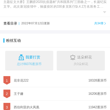
主题征文大赛】王鹏骄2020抗疫题材“共和国系列”三部曲之一，长篇纪实
文学。此次新冠疫情中，驰援疫区的330多支医疗队4.2万名医务工作者

中，护理人员占比68%，共计2....
查看目录
|
2022年07月12日更新
共34章

粉丝互动


我要打赏
送朵鲜花
总计86076逐浪币
共0朵鲜花
1
花非花222
18328逐浪币
2
王子姗
16206逐浪币
3
西伯利亚的火凤凰
11942逐浪币