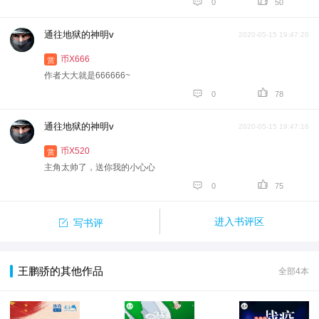


0
50
通往地狱的神明v
2020-05-15 19:47:20
币X666
赏
作者大大就是666666~


0
78
通往地狱的神明v
2020-05-15 19:47:16
币X520
赏
主角太帅了，送你我的小心心


0
75

进入书评区
写书评
王鹏骄的其他作品
全部4本