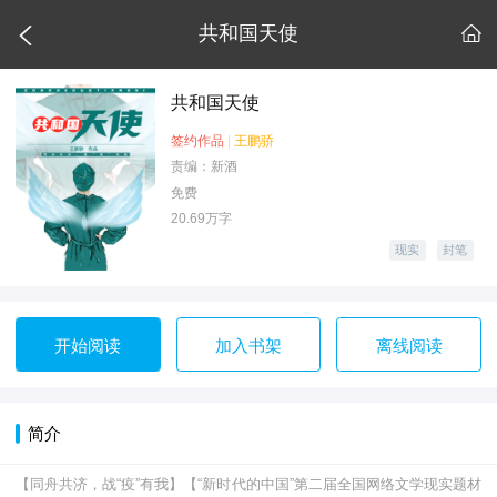

共和国天使

共和国天使
签约作品
|
王鹏骄
责编：新酒
免费
20.69万字
现实
封笔
开始阅读
加入书架
离线阅读
简介
【同舟共济，战“疫”有我】【“新时代的中国”第二届全国网络文学现实题材