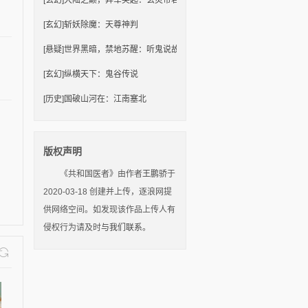
[玄幻]
大陆之巅，异军突起：玄灵帝君
[玄幻]
斩妖除魔：天尊神判
[悬疑]
世界黑暗，禁地苏醒：听鬼说故事
[玄幻]
纵横天下：鬼谷传说
[历史]
国破山河在：江南塞北
版权声明
《共和国医者》由作者
王鹏骄
于
2020-03-18 创建并上传，逐浪网提
供网络空间。如发现该作品上传人有
侵权行为请及时
与我们联系
。