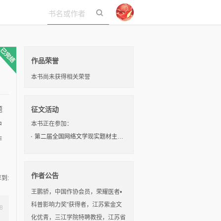
立即登录
作品荣誉
本书尚未获得相关荣誉
题
征文活动
中
本书正在参加：
第二届全国网络文学现实题材主题征文大赛
作
作者公告
到:
王鹏骄，中国作协会员，荣耀医者•
科普影响力奖”获得者，江苏紫金文
8
化优青，三江学院特聘教授，江苏省