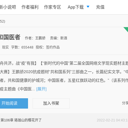
新小说吧
作者福利
作家专区
App下载
充值
逐浪小说
52)
写作助手
和国医者
作者：
王鹏骄
责编：新酒
：现实
字数：655448
授权：签约作品
舟共济，战“疫”有我】【“新时代的中国”第二届全国网络文学现实题材主
大赛】王鹏骄2020抗疫题材“共和国系列”三部曲之一，长篇纪实文学。“
者，共和国健康的护城河；中国医者，五星红旗跃动的红色。”（该系列
疫主题曲《中国医...
[展开]
开始阅读
加入书架
分享
第106章 珞珈山的樱花开了
2022-02-21 04:43:1