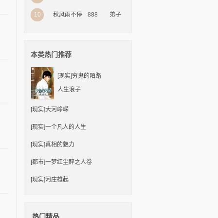
10
888
弟子
秋风雨不停
本类热门推荐
[现实]
穷鬼的陌路
人生浪子
[现实]
大河峥嵘
[现实]
一个凡人的人生
[现实]
真相的魅力
[都市]
一梦红尘醉之人卷
[现实]
河庄雄起
热门精品