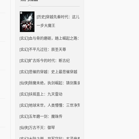
[历史]
穿越先秦时代：这儿有一个城穿
一步大魔王
[玄幻]
血与骨的磨砺，踏上崛起之路：绝世帝君
[玄幻]
不平凡过往：辰圣天尊
[玄幻]
旷古烁今的时代：断古纪
[玄幻]
悲催的穿越：史上最悲催穿越
[仙侠]
除魔未绝，执剑崛起：铸剑集录
[玄幻]
扶摇直上：九天雷动
[玄幻]
地球末世，人类懵懂：三世净梵
[玄幻]
五年磨一剑：魔珠传
[仙侠]
万古不灭：御琴