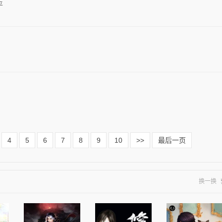
平
4
5
6
7
8
9
10
>>
最后一页
换一换