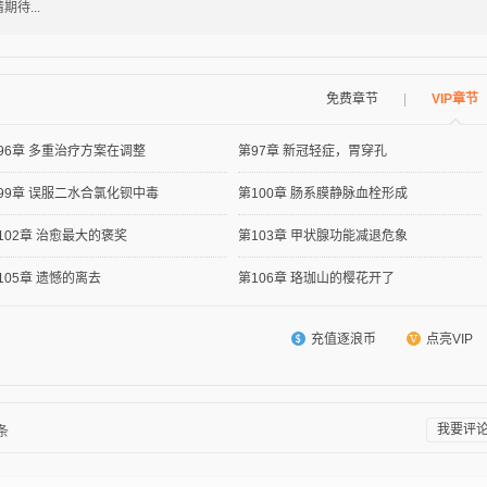
期待...
免费章节
|
VIP章节
96章 多重治疗方案在调整
第97章 新冠轻症，胃穿孔
99章 误服二水合氯化钡中毒
第100章 肠系膜静脉血栓形成
102章 治愈最大的褒奖
第103章 甲状腺功能减退危象
105章 遗憾的离去
第106章 珞珈山的樱花开了
充值逐浪币
点亮VIP
我要评
条