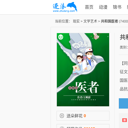
首页
动漫
锦书
当前位置：
现实
>
文学艺术
>
共和国医者
(7400
共
类别
【同
征文
国医
品抗
送朵鲜花
0