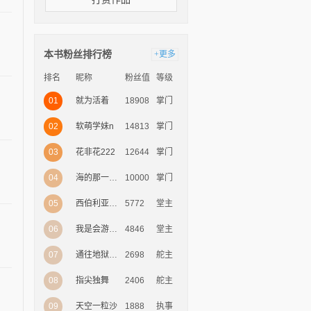
本书粉丝排行榜
+更多
排名
昵称
粉丝值
等级
01
18908
掌门
就为活着
02
14813
掌门
软萌学妹n
03
12644
掌门
花非花222
04
10000
掌门
海的那一边是天涯
05
5772
堂主
西伯利亚的火凤凰
06
4846
堂主
我是会游泳的鱼
07
2698
舵主
通往地狱的神明v
08
2406
舵主
指尖独舞
09
1888
执事
天空一粒沙