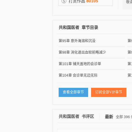
打赏作品
80105
敬请
共和国医者 章节目录
第95章 意外淹溺和沉没
第
逐浪小说
第98章 消化道出血较前略减少
第
第101章 铺天盖地的会诊单
第
第104章 会诊单无边无际
第
查看全部章节
订阅全部VIP章节
共和国医者 书评区
最新
全部
396