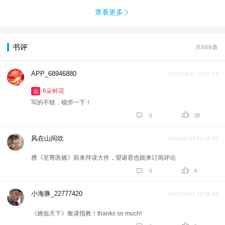
查看更多

书评
共668条
APP_68946880
2023-10-27 11:07:14
6朵鲜花
花
写的不错，犒劳一下！


0
38
风在山间吹
2021-06-03 01:35:32
携《至尊医婿》前来拜读大作，望诸君也能来订阅评论


0
4
小海豚_22777420
2020-09-02 22:36:42
《婿临天下》敬请指教！thanks so much!