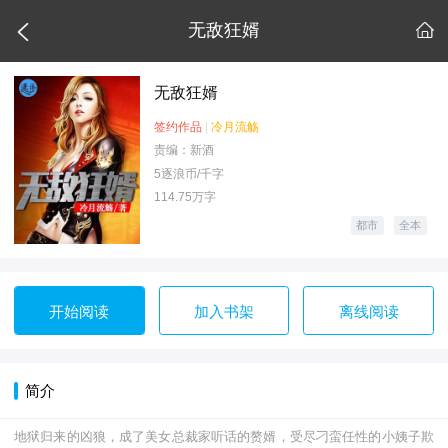

无敌狂婿

无敌狂婿
签约作品
|
冷月流觞
责编：新酒
5逐浪币/千字
114.75万字
都市
全本
开始阅读
加入书架
离线阅读
简介
地狱归来的凶狼，成了美女总裁家听话的赘婿，受尽刁蛮任性的小姨子欺