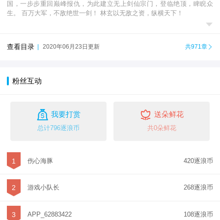
国，一步步重回巅峰报仇，为此建立无上剑仙宗门，登临绝顶，睥睨众
生。 百万大军，不敌绝世一剑！ 林玄以无敌之资，纵横天下！

查看目录
|
2020年06月23日更新
共971章

粉丝互动


我要打赏
送朵鲜花
总计796逐浪币
共0朵鲜花
1
伤心海豚
420逐浪币
2
游戏小队长
268逐浪币
3
APP_62883422
108逐浪币