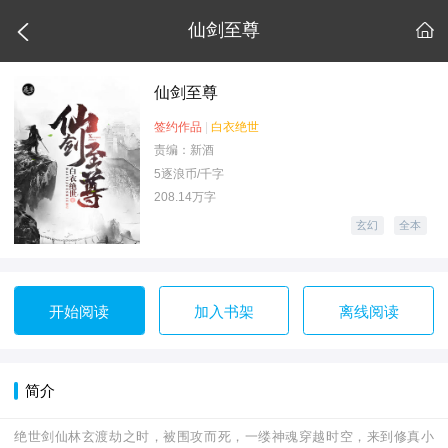

仙剑至尊

仙剑至尊
签约作品
|
白衣绝世
责编：新酒
5逐浪币/千字
208.14万字
玄幻
全本
开始阅读
加入书架
离线阅读
简介
绝世剑仙林玄渡劫之时，被围攻而死，一缕神魂穿越时空，来到修真小