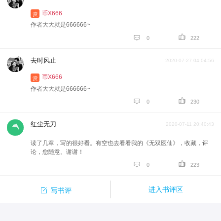
币X666
赏
作者大大就是666666~


0
222
去时风止
2020-07-27 04:04:56
币X666
赏
作者大大就是666666~


0
230
红尘无刀
2020-07-11 20:40:43
读了几章，写的很好看。有空也去看看我的《无双医仙》，收藏，评
论，您随意。谢谢！


0
223

进入书评区
写书评