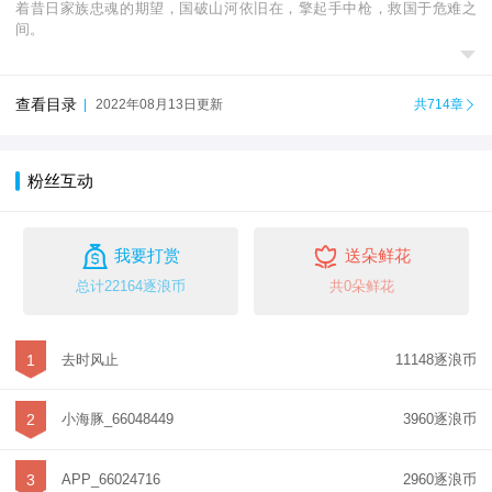
着昔日家族忠魂的期望，国破山河依旧在，擎起手中枪，救国于危难之
间。

查看目录
|
2022年08月13日更新
共714章

粉丝互动


我要打赏
送朵鲜花
总计22164逐浪币
共0朵鲜花
1
去时风止
11148逐浪币
2
小海豚_66048449
3960逐浪币
3
APP_66024716
2960逐浪币