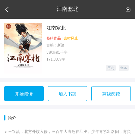

江南塞北

江南塞北
签约作品
|
去时风止
责编：新酒
5逐浪币/千字
171.83万字
历史
全本
开始阅读
加入书架
离线阅读
简介
五王叛乱，北方外族入侵，三百年大唐危在旦夕。少年青衫出洛阳，背负