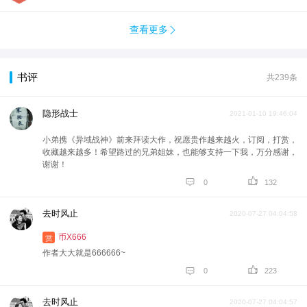
查看更多

书评
共239条
隐形战士
2021-01-10 19:46:04
小弟携《异域战神》前来拜读大作，祝愿贵作越来越火，订阅，打赏，
收藏越来越多！希望路过的兄弟姐妹，也能够支持一下我，万分感谢，
谢谢！


0
132
去时风止
2020-07-27 04:04:58
币X666
赏
作者大大就是666666~


0
223
去时风止
2020-07-27 04:04:57