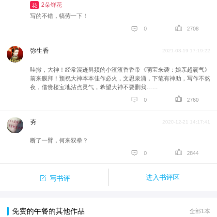
2朵鲜花
花
写的不错，犒劳一下！


0
2708
弥生香
2021-03-19 17:19:22
哇撒，大神！经常混迹男频的小渣渣香香带《萌宝来袭：娘亲超霸气》
前来膜拜！预祝大神本本佳作必火，文思泉涌，下笔有神助，写作不熬
夜，借贵楼宝地沾点灵气，希望大神不要删我……


0
2760
夯
2020-12-21 14:17:41
断了一臂，何来双拳？


0
2844

进入书评区
写书评
免费的午餐的其他作品
全部1本