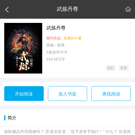

武炼丹尊

武炼丹尊
签约作品
|
免费的午餐
责编：新酒
5逐浪币/千字
316.48万字
玄幻
全本
开始阅读
加入书架
离线阅读
简介
炼制极品丹药很难吗？ 苏凌冷笑道：“这不是有手就行！” 什么？ 你居然