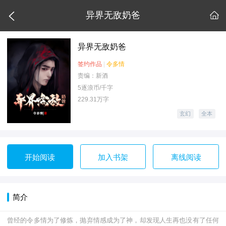

异界无敌奶爸

异界无敌奶爸
签约作品
|
令多情
责编：新酒
5逐浪币/千字
229.31万字
玄幻
全本
开始阅读
加入书架
离线阅读
简介
曾经的令多情为了修炼，抛弃情感成为了神，却发现人生再也没有了任何