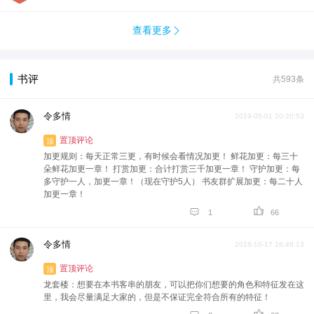
查看更多

书评
共593条
令多情
2019-05-01 20:20:53
置顶评论
顶
加更规则：每天正常三更，有时候会看情况加更！ 鲜花加更：每三十
朵鲜花加更一章！ 打赏加更：合计打赏三千加更一章！ 守护加更：每
多守护一人，加更一章！（现在守护5人） 书友群扩展加更：每二十人
加更一章！


1
66
令多情
2018-10-17 16:48:13
置顶评论
顶
龙套楼：想要在本书客串的朋友，可以把你们想要的角色和特征发在这
里，我会尽量满足大家的，但是不保证完全符合所有的特征！