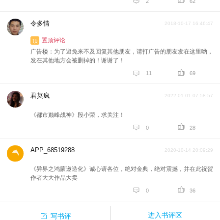


2
62
令多情
2018-10-17 16:46:47
置顶评论
顶
广告楼：为了避免来不及回复其他朋友，请打广告的朋友发在这里哟，
发在其他地方会被删掉的！谢谢了！


11
69
君莫疯
2022-01-01 07:58:57
《都市巅峰战神》段小荣，求关注！


0
28
APP_68519288
2020-10-14 20:09:29
《异界之鸿蒙邀造化》诚心请各位，绝对金典，绝对震撼，并在此祝贺
作者大大作品大卖


0
36

进入书评区
写书评