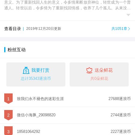
意义。为了重新找回人生的意义，令多情果断放弃神位，转世成为一个普
通人。转世以后，令多情为了重新找回情感，收养了几个孤儿。从来没有

当过父亲的令多情，在教导几个孩子成长的过程中，他...
查看目录
|
2019年12月20日更新
共1051章

粉丝互动


我要打赏
送朵鲜花
总计35343逐浪币
共0朵鲜花
1
致我们永不褪色的迷彩生涯
27688逐浪币
2
微信小海豚_29098820
2744逐浪币
3
18581064292
2227逐浪币