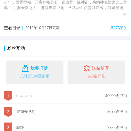
少年，因祸得福，开启神秘灵石，锻血骨，炼神识，缔约神魂榜之无上雷
魂！ 手握天雷之力，脚踏黑霆巨龙，从武极山门雪耻逆出，踏遍深渊地

狱、血色天堂、轮回空间、死亡禁区…少年一路...
查看目录
|
2019年10月17日更新
共273章

粉丝互动


我要打赏
送朵鲜花
总计27100逐浪币
共0朵鲜花
1
shlaogen
40000逐浪币
2
跟我去飞翔
2672逐浪币
3
狴犴
2352逐浪币