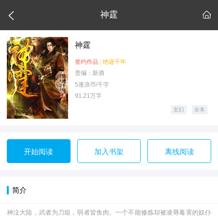

神霆

神霆
签约作品
|
绝迹千年
责编：新酒
5逐浪币/千字
91.21万字
玄幻
全本
开始阅读
加入书架
离线阅读
简介
神泣大陆，武者为刀俎，弱者皆鱼肉。一个不能修炼却被凌辱毒害的奴仆