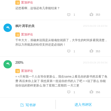
置顶评论
顶
还想看啊…这场还有几章能结束？


1
353
枫叶凋零的美
2015-04-03 19:43:54
置顶评论
顶
千年大大，准确来说我是从噬魂纹就跟了，大学生的时间多紧我清楚，
所以力所能及的给些支持还是必须的！


1
353
200%
2015-03-24 20:54:54
置顶评论
顶
= =只有我一个人在等你更新么，我在same上看见你的新书然后看了免
费 再后来你上架了 我也算第一批追你的书的人了吧 = =说了那么 你能
按你说的那样更新么 除了星期二星期四 一天三更


1
356

进入书评区
写书评