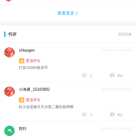
查看更多

书评
共322条
shlaogen
2015-04-17 22:37:35
置顶评论
顶
打赏10000逐浪币


2
352
小海豚_15183892
2015-04-16 22:43:26
置顶评论
顶
杜少这是极尽天决第二重的架势啊


1
352
狴犴
2015-04-12 19:32:12